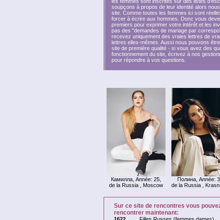
les femmes sont inscrites sur des listes d'es
soupçons à propos de leur identité alors nous
site. Comme toutes les femmes ici sont réell
forcer à écrire aux hommes. Donc vous devez ê
premiers pour exprimer votre intérêt et les inv
pas des "demandes de mariage par correspon
recevez uniquement des vraies lettres de vra
lettres elles-mêmes. Aussi nous pouvons être
site de première qualité - si vous avez des q
fonctionnement du site, écrivez à nos gestionn
pour répondre à vos questions.
Камилла, Année: 25,
Полина, Année: 3
de la Russia , Moscow
de la Russia , Kras
Sur ce site de rencontres vous pouve
rencontrer maintenant:
1622
Filles Russes (femmes,dames)