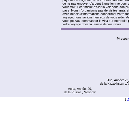
pays des immigrants. Nous recommandons for
de ne pas envoyer d'argent à une femme pour v
vous voir. Il est mieux d’aller la voir dans son p
pays. Nous n'organisons pas de visites, mais s
avez besoin d'informations concernant votre fut
voyage, nous serions heureux de vous aider. Au
vous pouvez commander le visa sur notre site p
votre voyage chez la femme de vos rêves.
Photos 
Яна, Année: 22,
de la Kazakhstan , A
Анна, Année: 20,
de la Russia , Moscow
[
R