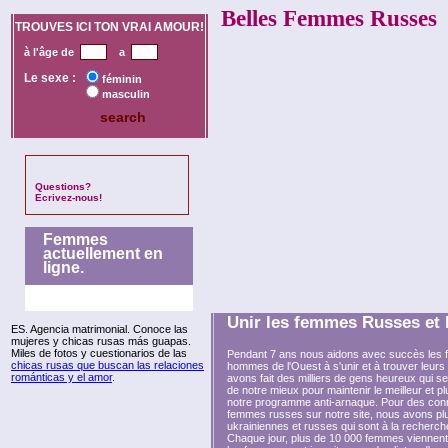
Belles Femmes Russes
TROUVES ICI TON VRAI AMOUR!
à l'âge de
a
Le sexe :
féminin
masculin
Questions?
Ecrivez-nous!
Femmes
actuellement en
ligne.
Unir les femmes Russes et 
ES. Agencia matrimonial. Conoce las
mujeres y chicas rusas más guapas.
Miles de fotos y cuestionarios de las
Pendant 7 ans nous aidons avec succès les f
chicas rusas que buscan las relaciones
hommes de l'Ouest à s'unir et à trouver leurs
románticas y el amor
.
avons fait des milliers de gens heureux qui se
de notre mieux pour maintenir le meilleur et pl
notre programme anti-arnaque. Pour des con
femmes russes sur notre site, nous avons p
ukrainiennes et russes qui sont à la recherch
Chaque jour, plus de 10 000 femmes viennent