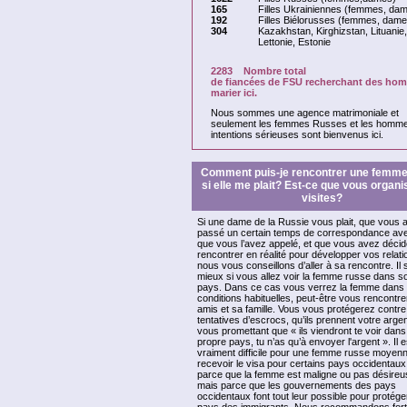
165
Filles Ukrainiennes (femmes, da
192
Filles Biélorusses (femmes, dame
304
Kazakhstan, Kirghizstan, Lituanie,
Lettonie, Estonie
2283
Nombre total
de fiancées de FSU recherchant des ho
marier ici.
Nous sommes une agence matrimoniale et
seulement les femmes Russes et les homm
intentions sérieuses sont bienvenus ici.
Comment puis-je rencontrer une femme
si elle me plait? Est-ce que vous organi
visites?
Si une dame de la Russie vous plait, que vous 
passé un certain temps de correspondance avec
que vous l’avez appelé, et que vous avez décid
rencontrer en réalité pour développer vos relati
nous vous conseillons d’aller à sa rencontre. Il 
mieux si vous allez voir la femme russe dans s
pays. Dans ce cas vous verrez la femme dans
conditions habituelles, peut-être vous rencontr
amis et sa famille. Vous vous protégerez contre
tentatives d’escrocs, qu’ils prennent votre arge
vous promettant que « ils viendront te voir dans
propre pays, tu n’as qu’à envoyer l'argent ». Il e
vraiment difficile pour une femme russe moyen
recevoir le visa pour certains pays occidentaux
parce que la femme est maligne ou pas désireus
mais parce que les gouvernements des pays
occidentaux font tout leur possible pour protége